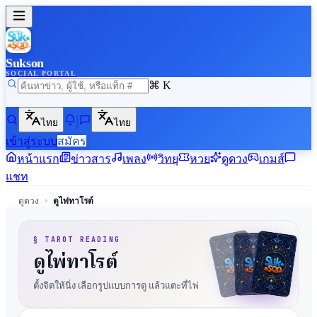
Sukson
SOCIAL PORTAL
⌘ K
ไทย
ไทย
เข้าสู่ระบบ
สมัคร
หน้าแรก
ข่าวสาร
เพลง
วิทยุ
หวย
ดูดวง
เกมส์
แชท
›
ดูดวง
ดูไพ่ทาโรต์
§ TAROT READING
ดูไพ่ทาโรต์
ตั้งจิตให้นิ่ง เลือกรูปแบบการดู แล้วแตะที่ไพ่