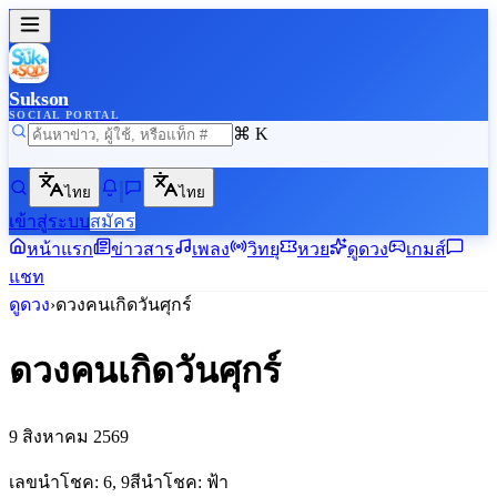
Sukson
SOCIAL PORTAL
⌘ K
ไทย
ไทย
เข้าสู่ระบบ
สมัคร
หน้าแรก
ข่าวสาร
เพลง
วิทยุ
หวย
ดูดวง
เกมส์
แชท
ดูดวง
›
ดวงคนเกิด
วันศุกร์
ดวงคนเกิด
วันศุกร์
9 สิงหาคม 2569
เลขนำโชค:
6, 9
สีนำโชค:
ฟ้า