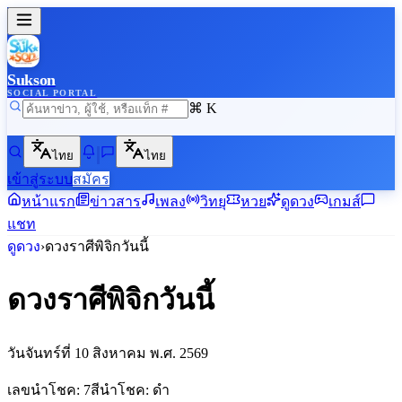
Sukson
SOCIAL PORTAL
⌘ K
ไทย
ไทย
เข้าสู่ระบบ
สมัคร
หน้าแรก
ข่าวสาร
เพลง
วิทยุ
หวย
ดูดวง
เกมส์
แชท
ดูดวง
›
ดวง
ราศีพิจิก
วันนี้
ดวง
ราศีพิจิก
วันนี้
วันจันทร์ที่ 10 สิงหาคม พ.ศ. 2569
เลขนำโชค:
7
สีนำโชค:
ดำ