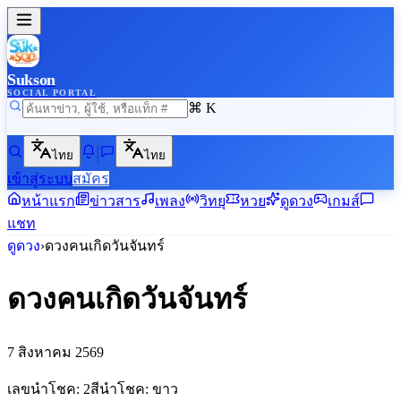
Sukson
SOCIAL PORTAL
⌘ K
ไทย
ไทย
เข้าสู่ระบบ
สมัคร
หน้าแรก
ข่าวสาร
เพลง
วิทยุ
หวย
ดูดวง
เกมส์
แชท
ดูดวง
›
ดวงคนเกิด
วันจันทร์
ดวงคนเกิด
วันจันทร์
7 สิงหาคม 2569
เลขนำโชค:
2
สีนำโชค:
ขาว